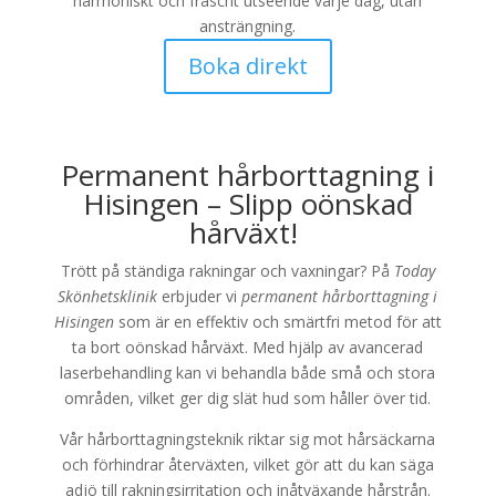
harmoniskt och fräscht utseende varje dag, utan
ansträngning.
Boka direkt
Permanent hårborttagning i
Hisingen – Slipp oönskad
hårväxt!
Trött på ständiga rakningar och vaxningar? På
Today
Skönhetsklinik
erbjuder vi
permanent hårborttagning i
Hisingen
som är en effektiv och smärtfri metod för att
ta bort oönskad hårväxt. Med hjälp av avancerad
laserbehandling kan vi behandla både små och stora
områden, vilket ger dig slät hud som håller över tid.
Vår hårborttagningsteknik riktar sig mot hårsäckarna
och förhindrar återväxten, vilket gör att du kan säga
adjö till rakningsirritation och inåtväxande hårstrån.