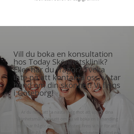
Vill du boka en konsultation
hos Today Skönhetsklinik?
Eller har du frågor? Tveka
inte på att kontakta oss, vi tar
hand om din skönhet! Vi finns
i Göteborg!
Är du redo att ta nästa steg mot att uppnå dina
skönhetsmål? Oavsett om du vill boka en behandling
eller har frågor om våra tjänster, finns vi här för att
hjälpa dig. På
Today Skönhetsklinik
erbjuder vi alltid en