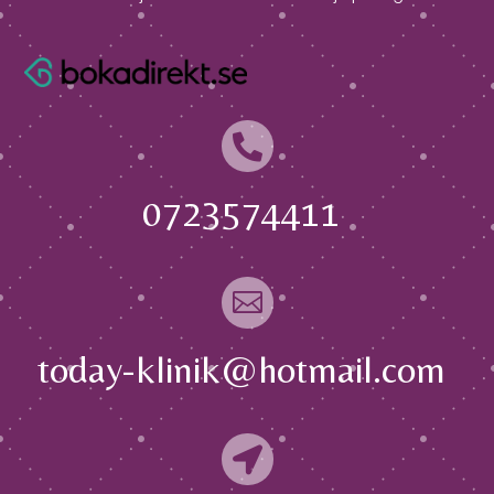

0723574411

today-klinik@hotmail.com
