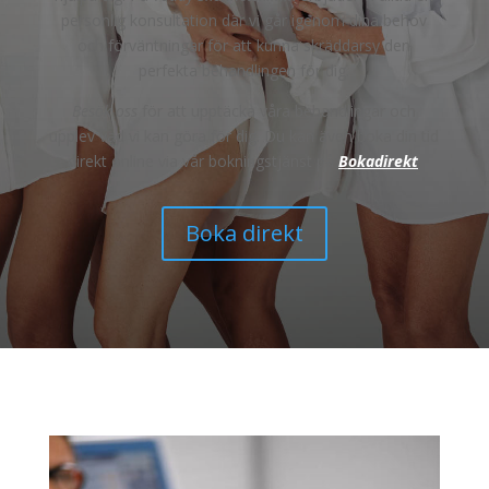
personlig konsultation där vi går igenom dina behov
och förväntningar för att kunna skräddarsy den
perfekta behandlingen för dig.
Besök oss
för att upptäcka våra behandlingar och
upplev vad vi kan göra för dig. Du kan även boka din tid
direkt online via vår bokningstjänst på
Bokadirekt
.
Boka direkt