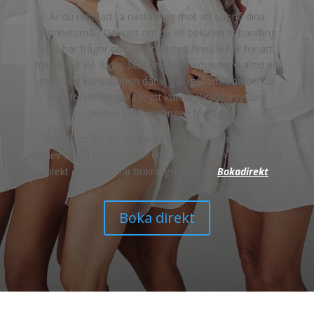
Är du redo att ta nästa steg mot att uppnå dina
skönhetsmål? Oavsett om du vill boka en behandling
eller har frågor om våra tjänster, finns vi här för att
hjälpa dig. På
Today Skönhetsklinik
erbjuder vi alltid en
personlig konsultation där vi går igenom dina behov
och förväntningar för att kunna skräddarsy den
perfekta behandlingen för dig.
Besök oss
för att upptäcka våra behandlingar och
upplev vad vi kan göra för dig. Du kan även boka din tid
direkt online via vår bokningstjänst på
Bokadirekt
.
Boka direkt