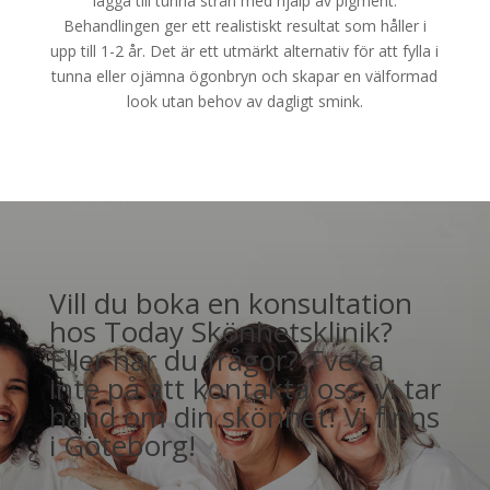
lägga till tunna strån med hjälp av pigment.
Behandlingen ger ett realistiskt resultat som håller i
upp till 1-2 år. Det är ett utmärkt alternativ för att fylla i
tunna eller ojämna ögonbryn och skapar en välformad
look utan behov av dagligt smink.
Vill du boka en konsultation
hos Today Skönhetsklinik?
Eller har du frågor? Tveka
inte på att kontakta oss, vi tar
hand om din skönhet! Vi finns
i Göteborg!