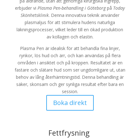
på åldrande, utan att genomgå kirurgiska ingrepp,
erbjuder vi
Plasma Pen-behandling i Göteborg
på
Today
Skönhetsklinik
. Denna innovativa teknik använder
plasmaljus för att stimulera hudens naturliga
läkningsprocesser, vilket leder till en ökad produktion
av kollagen och elastin.
Plasma Pen är idealisk för att behandla fina linjer,
rynkor, lös hud och ärr, och kan användas på flera
områden i ansiktet och på kroppen. Resultatet är en
fastare och slätare hud som ser ungdomligare ut, utan
behov av lång återhämtningstid. Denna behandling är
säker, skonsam och ger synliga resultat efter bara en
session.
Boka direkt
Fettfrysning