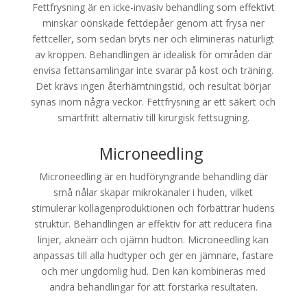
Fettfrysning är en icke-invasiv behandling som effektivt
minskar oönskade fettdepåer genom att frysa ner
fettceller, som sedan bryts ner och elimineras naturligt
av kroppen. Behandlingen är idealisk för områden där
envisa fettansamlingar inte svarar på kost och träning.
Det krävs ingen återhämtningstid, och resultat börjar
synas inom några veckor. Fettfrysning är ett säkert och
smärtfritt alternativ till kirurgisk fettsugning.
Microneedling
Microneedling är en hudföryngrande behandling där
små nålar skapar mikrokanaler i huden, vilket
stimulerar kollagenproduktionen och förbättrar hudens
struktur. Behandlingen är effektiv för att reducera fina
linjer, akneärr och ojämn hudton. Microneedling kan
anpassas till alla hudtyper och ger en jämnare, fastare
och mer ungdomlig hud. Den kan kombineras med
andra behandlingar för att förstärka resultaten.