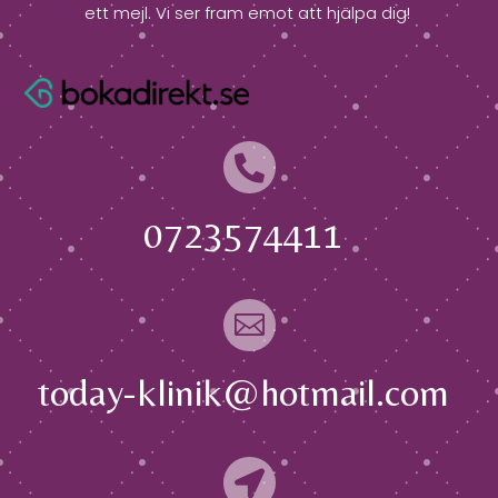
ett mejl. Vi ser fram emot att hjälpa dig!

0723574411

today-klinik@hotmail.com
