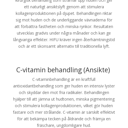
kirurgisk behandling som stramar upp huden och ger
ett naturligt ansiktslyft genom att stimulera
kollagenproduktionen på djupet. Behandlingen riktar
sig mot huden och de underliggande vävnaderna för
att förbättra fastheten och minska rynkor. Resultaten
utvecklas gradvis under några månader och kan ge
långvariga effekter. HIFU kräver ingen återhämtningstid
och är ett skonsamt alternativ till traditionella lyft.
C-vitamin behandling (Ansikte)
C-vitaminbehandling är en kraftfull
antioxidantbehandling som ger huden en intensiv lyster
och skyddar den mot fria radikaler. Behandlingen
hjälper till att jämna ut hudtonen, minska pigmentering
och stimulera kollagenproduktionen, vilket gör huden
fastare och mer strålande. C-vitamin är särskilt effektivt
för att bekämpa tecken på åldrande och främja en
fräschare, ungdomligare hud.