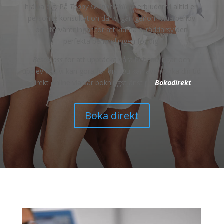
hjälpa dig. På
Today Skönhetsklinik
erbjuder vi alltid en
personlig konsultation där vi går igenom dina behov
och förväntningar för att kunna skräddarsy den
perfekta behandlingen för dig.
Besök oss
för att upptäcka våra behandlingar och
upplev vad vi kan göra för dig. Du kan även boka din tid
direkt online via vår bokningstjänst på
Bokadirekt
.
Boka direkt