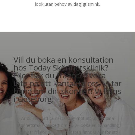
look utan behov av dagligt smink.
Vill du boka en konsultation
hos Today Skönhetsklinik?
Eller har du frågor? Tveka
inte på att kontakta oss, vi tar
hand om din skönhet! Vi finns
i Göteborg!
Är du redo att ta nästa steg mot att uppnå dina
skönhetsmål? Oavsett om du vill boka en behandling
eller har frågor om våra tjänster, finns vi här för att