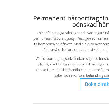
Permanent hårborttagning 
oönskad hår
Trött på ständiga rakningar och vaxningar? P
permanent hårborttagning i Hisingen
som är en e
ta bort oönskad hårväxt. Med hjälp av avancera
både små och stora områden, vilket ger dig
Vår hårborttagningsteknik riktar sig mot hårsä
vilket gör att du kan säga adjö till rakningsir
Oavsett om du vill behandla benen, armhålorna 
säker och skonsam behandling so
Boka direk