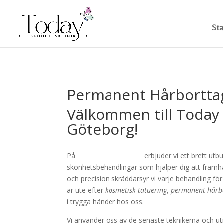
Sta
Permanent Hårborttag
Välkommen till Today 
Göteborg!
På
Today Skönhetsklinik
erbjuder vi ett brett ut
skönhetsbehandlingar som hjälper dig att framhä
och precision skräddarsyr vi varje behandling fö
är ute efter
kosmetisk tatuering
,
permanent hårb
i trygga händer hos oss.
Vi använder oss av de senaste teknikerna och utr