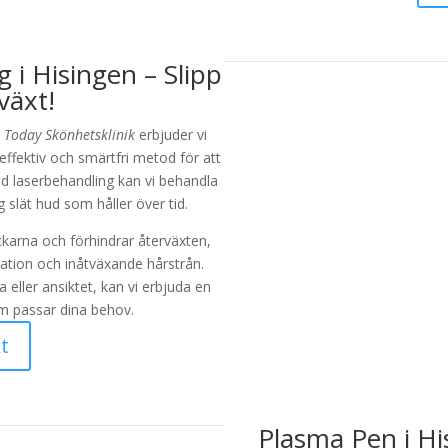
i Hisingen – Slipp
växt!
å
Today Skönhetsklinik
erbjuder vi
ffektiv och smärtfri metod för att
d laserbehandling kan vi behandla
 slät hud som håller över tid.
ckarna och förhindrar återväxten,
ritation och inåtväxande hårstrån.
eller ansiktet, kan vi erbjuda en
m passar dina behov.
t
Plasma Pen i Hi