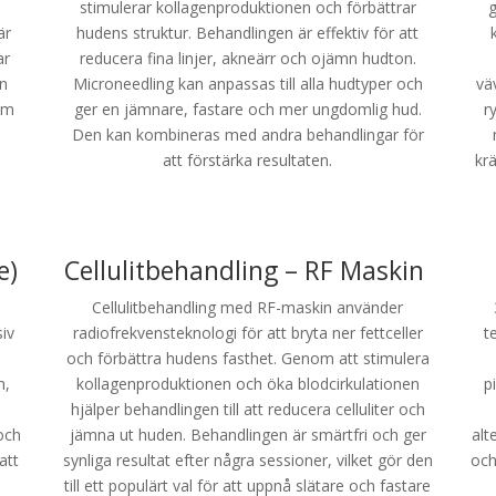
stimulerar kollagenproduktionen och förbättrar
g
är
hudens struktur. Behandlingen är effektiv för att
ar
reducera fina linjer, akneärr och ojämn hudton.
en
Microneedling kan anpassas till alla hudtyper och
vä
om
ger en jämnare, fastare och mer ungdomlig hud.
r
Den kan kombineras med andra behandlingar för
att förstärka resultaten.
kr
e)
Cellulitbehandling – RF Maskin
Cellulitbehandling med RF-maskin använder
iv
radiofrekvensteknologi för att bryta ner fettceller
t
och förbättra hudens fasthet. Genom att stimulera
n,
kollagenproduktionen och öka blodcirkulationen
p
hjälper behandlingen till att reducera celluliter och
och
jämna ut huden. Behandlingen är smärtfri och ger
alt
att
synliga resultat efter några sessioner, vilket gör den
och
till ett populärt val för att uppnå slätare och fastare