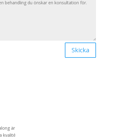
Skicka
along är
 kvalité