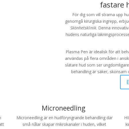
fastare 
För dig som vill strama upp h
genomgå kirurgiska ingrepp, erbju
Skönhetsklinik
. Denna innovativ
hudens naturliga läkningsprocesser
Plasma Pen är idealisk för att beha
användas på flera områden i ansik
slätare hud som ser ungdomligare
behandling är säker, skonsam oc
Microneedling
m
Microneedling är en hudföryngrande behandling där
HI
att
små nålar skapar mikrokanaler i huden, vilket
k