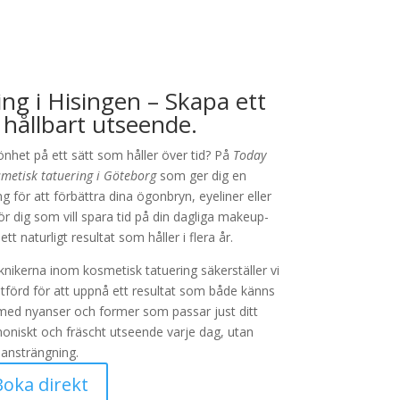
ng i Hisingen – Skapa ett
 hållbart utseende.
könhet på ett sätt som håller över tid? På
Today
metisk tatuering i Göteborg
som ger dig en
g för att förbättra dina ögonbryn, eyeliner eller
ör dig som vill spara tid på din dagliga makeup-
tt naturligt resultat som håller i flera år.
ikerna inom kosmetisk tatuering säkerställer vi
utförd för att uppnå ett resultat som både känns
r med nyanser och former som passar just ditt
rmoniskt och fräscht utseende varje dag, utan
ansträngning.
Boka direkt