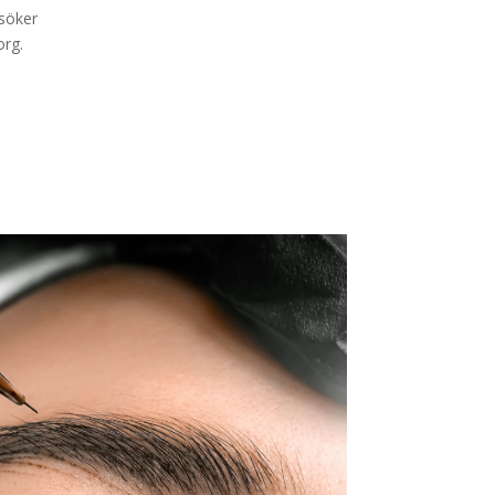
söker
org.