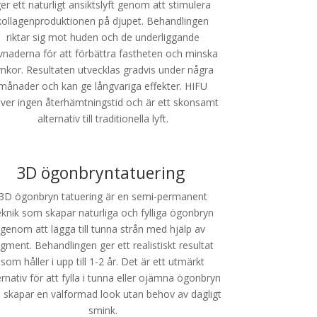
er ett naturligt ansiktslyft genom att stimulera
kollagenproduktionen på djupet. Behandlingen
riktar sig mot huden och de underliggande
vnaderna för att förbättra fastheten och minska
ynkor. Resultaten utvecklas gradvis under några
månader och kan ge långvariga effekter. HIFU
äver ingen återhämtningstid och är ett skonsamt
alternativ till traditionella lyft.
3D ögonbryntatuering
3D ögonbryn tatuering är en semi-permanent
eknik som skapar naturliga och fylliga ögonbryn
genom att lägga till tunna strån med hjälp av
igment. Behandlingen ger ett realistiskt resultat
som håller i upp till 1-2 år. Det är ett utmärkt
ernativ för att fylla i tunna eller ojämna ögonbryn
 skapar en välformad look utan behov av dagligt
smink.