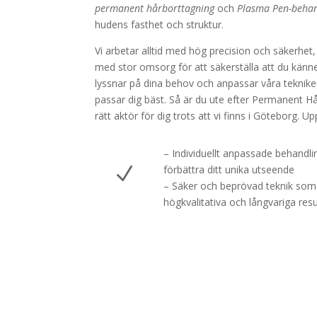
permanent hårborttagning
och
Plasma Pen-behan
hudens fasthet och struktur.
Vi arbetar alltid med hög precision och säkerhet
med stor omsorg för att säkerställa att du känne
lyssnar på dina behov och anpassar våra tekniker
passar dig bäst. Så är du ute efter Permanent Hå
rätt aktör för dig trots att vi finns i Göteborg. U
– Individuellt anpassade behandl
N
förbättra ditt unika utseende
– Säker och beprövad teknik som 
högkvalitativa och långvariga resu