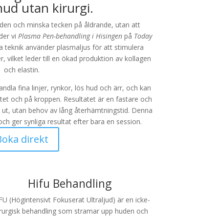
hud utan kirurgi.
uden och minska tecken på åldrande, utan att
der vi
Plasma Pen-behandling i Hisingen
på
Today
a teknik använder plasmaljus för att stimulera
, vilket leder till en ökad produktion av kollagen
och elastin.
ndla fina linjer, rynkor, lös hud och ärr, och kan
tet och på kroppen. Resultatet är en fastare och
 ut, utan behov av lång återhämtningstid. Denna
h ger synliga resultat efter bara en session.
Boka direkt
Hifu Behandling
FU (Högintensivt Fokuserat Ultraljud) är en icke-
irurgisk behandling som stramar upp huden och