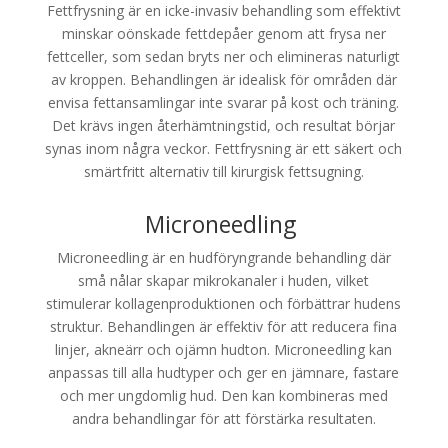
Fettfrysning är en icke-invasiv behandling som effektivt
minskar oönskade fettdepåer genom att frysa ner
fettceller, som sedan bryts ner och elimineras naturligt
av kroppen. Behandlingen är idealisk för områden där
envisa fettansamlingar inte svarar på kost och träning.
Det krävs ingen återhämtningstid, och resultat börjar
synas inom några veckor. Fettfrysning är ett säkert och
smärtfritt alternativ till kirurgisk fettsugning.
Microneedling
Microneedling är en hudföryngrande behandling där
små nålar skapar mikrokanaler i huden, vilket
stimulerar kollagenproduktionen och förbättrar hudens
struktur. Behandlingen är effektiv för att reducera fina
linjer, akneärr och ojämn hudton. Microneedling kan
anpassas till alla hudtyper och ger en jämnare, fastare
och mer ungdomlig hud. Den kan kombineras med
andra behandlingar för att förstärka resultaten.