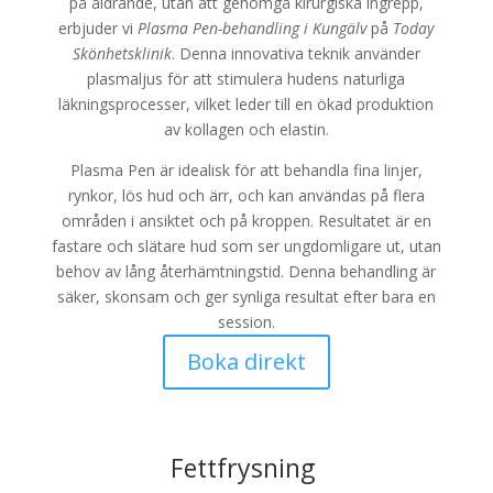
på åldrande, utan att genomgå kirurgiska ingrepp,
erbjuder vi
Plasma Pen-behandling i Kungälv
på
Today
Skönhetsklinik
. Denna innovativa teknik använder
plasmaljus för att stimulera hudens naturliga
läkningsprocesser, vilket leder till en ökad produktion
av kollagen och elastin.
Plasma Pen är idealisk för att behandla fina linjer,
rynkor, lös hud och ärr, och kan användas på flera
områden i ansiktet och på kroppen. Resultatet är en
fastare och slätare hud som ser ungdomligare ut, utan
behov av lång återhämtningstid. Denna behandling är
säker, skonsam och ger synliga resultat efter bara en
session.
Boka direkt
Fettfrysning