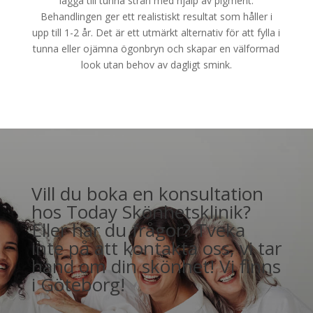
lägga till tunna strån med hjälp av pigment.
Behandlingen ger ett realistiskt resultat som håller i
upp till 1-2 år. Det är ett utmärkt alternativ för att fylla i
tunna eller ojämna ögonbryn och skapar en välformad
look utan behov av dagligt smink.
Vill du boka en konsultation
hos Today Skönhetsklinik?
Eller har du frågor? Tveka
inte på att kontakta oss, vi tar
hand om din skönhet! Vi finns
i Göteborg!