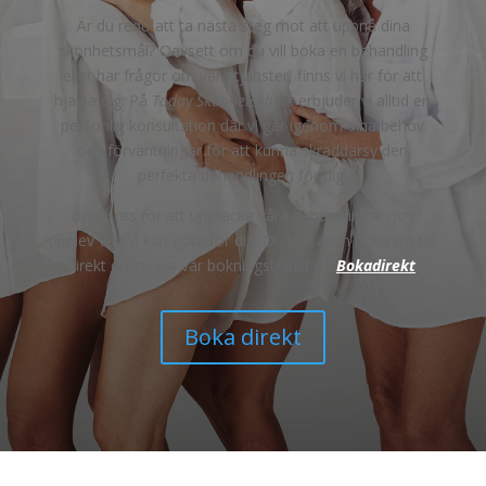
Är du redo att ta nästa steg mot att uppnå dina
skönhetsmål? Oavsett om du vill boka en behandling
eller har frågor om våra tjänster, finns vi här för att
hjälpa dig. På
Today Skönhetsklinik
erbjuder vi alltid en
personlig konsultation där vi går igenom dina behov
och förväntningar för att kunna skräddarsy den
perfekta behandlingen för dig.
Besök oss
för att upptäcka våra behandlingar och
upplev vad vi kan göra för dig. Du kan även boka din tid
direkt online via vår bokningstjänst på
Bokadirekt
.
Boka direkt